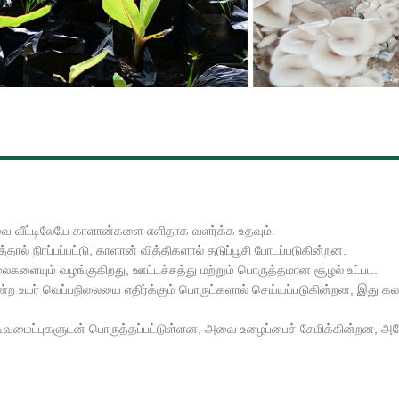
 அவை வீட்டிலேயே காளான்களை எளிதாக வளர்க்க உதவும்.
ால் நிரப்பப்பட்டு, காளான் வித்திகளால் தடுப்பூசி போடப்படுகின்றன.
ையும் வழங்குகிறது, ஊட்டச்சத்து மற்றும் பொருத்தமான சூழல் உட்பட.
ன்ற உயர் வெப்பநிலையை எதிர்க்கும் பொருட்களால் செய்யப்படுகின்றன, இது கல
ிவமைப்புகளுடன் பொருத்தப்பட்டுள்ளன, அவை உழைப்பைச் சேமிக்கின்றன, அதே 