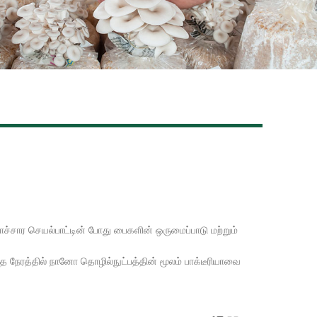
Live
ாச்சார செயல்பாட்டின் போது பைகளின் ஒருமைப்பாடு மற்றும்
நேரத்தில் நானோ தொழில்நுட்பத்தின் மூலம் பாக்டீரியாவை