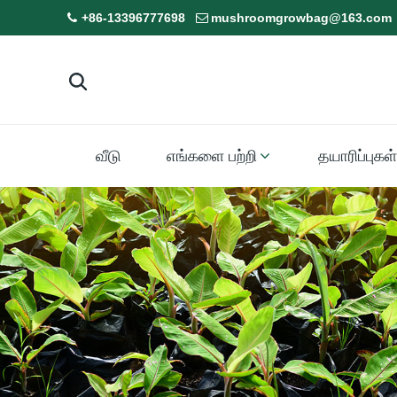
+86-13396777698
mushroomgrowbag@163.com
வீடு
எங்களை பற்றி
தயாரிப்புகள்