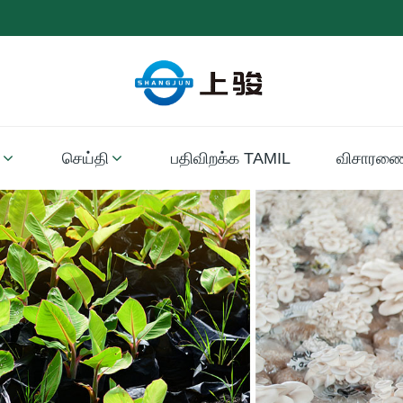
செய்தி
பதிவிறக்க TAMIL
விசாரணை