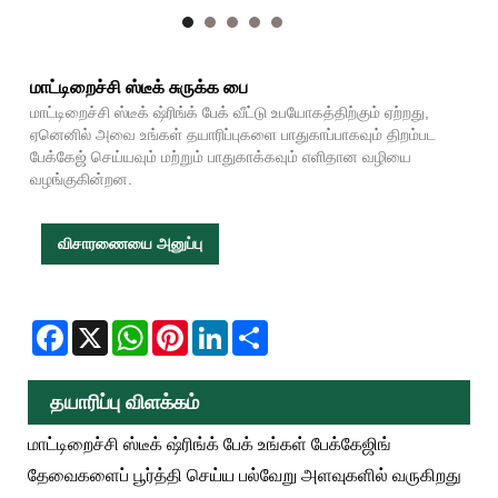
மாட்டிறைச்சி ஸ்டீக் சுருக்க பை
மாட்டிறைச்சி ஸ்டீக் ஷ்ரிங்க் பேக் வீட்டு உபயோகத்திற்கும் ஏற்றது,
ஏனெனில் அவை உங்கள் தயாரிப்புகளை பாதுகாப்பாகவும் திறம்பட
பேக்கேஜ் செய்யவும் மற்றும் பாதுகாக்கவும் எளிதான வழியை
வழங்குகின்றன.
விசாரணையை அனுப்பு
Facebook
X
WhatsApp
Pinterest
LinkedIn
Share
தயாரிப்பு விளக்கம்
மாட்டிறைச்சி ஸ்டீக் ஷ்ரிங்க் பேக் உங்கள் பேக்கேஜிங்
தேவைகளைப் பூர்த்தி செய்ய பல்வேறு அளவுகளில் வருகிறது