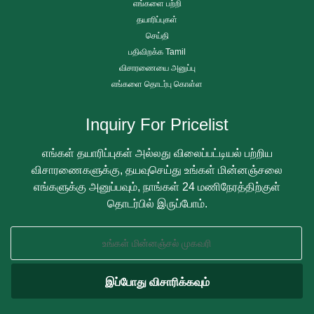
எங்களை பற்றி
தயாரிப்புகள்
செய்தி
பதிவிறக்க Tamil
விசாரணையை அனுப்பு
எங்களை தொடர்பு கொள்ள
Inquiry For Pricelist
எங்கள் தயாரிப்புகள் அல்லது விலைப்பட்டியல் பற்றிய
விசாரணைகளுக்கு, தயவுசெய்து உங்கள் மின்னஞ்சலை
எங்களுக்கு அனுப்பவும், நாங்கள் 24 மணிநேரத்திற்குள்
தொடர்பில் இருப்போம்.